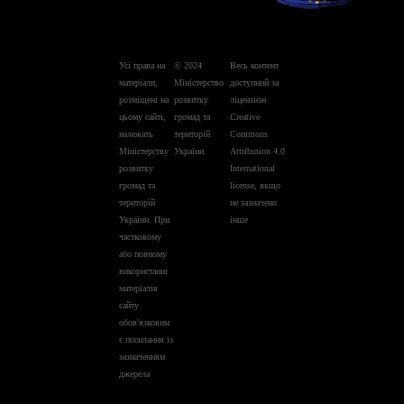
Усі права на
© 2024
Весь контент
матеріали,
Міністерство
доступний за
розміщені на
розвитку
ліцензією
цьому сайті,
громад та
Creative
належать
територій
Commons
Міністерству
України.
Attribution 4.0
розвитку
International
громад та
license, якщо
територій
не зазначено
України. При
інше
частковому
або повному
використанні
матеріалів
сайту
обов'язковим
є посилання із
зазначенням
джерела