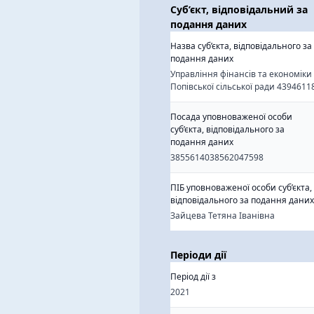
Суб’єкт, відповідальний за
подання даних
Назва суб’єкта, відповідального за
подання даних
Управління фінансів та економіки
Попівської сільської ради 4394611
Посада уповноваженої особи
суб’єкта, відповідального за
подання даних
3855614038562047598
ПІБ уповноваженої особи суб’єкта,
відповідального за подання даних
Зайцева Тетяна Іванівна
Періоди дії
Період дії з
2021