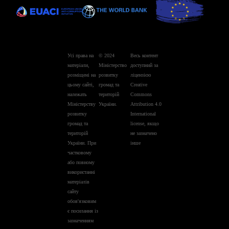
Усі права на
© 2024
Весь контент
матеріали,
Міністерство
доступний за
розміщені на
розвитку
ліцензією
цьому сайті,
громад та
Creative
належать
територій
Commons
Міністерству
України.
Attribution 4.0
розвитку
International
громад та
license, якщо
територій
не зазначено
України. При
інше
частковому
або повному
використанні
матеріалів
сайту
обов'язковим
є посилання із
зазначенням