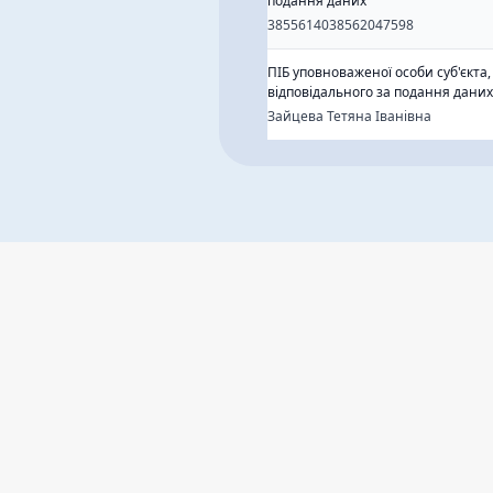
подання даних
3855614038562047598
ПІБ уповноваженої особи суб'єкта,
відповідального за подання даних
Зайцева Тетяна Іванівна