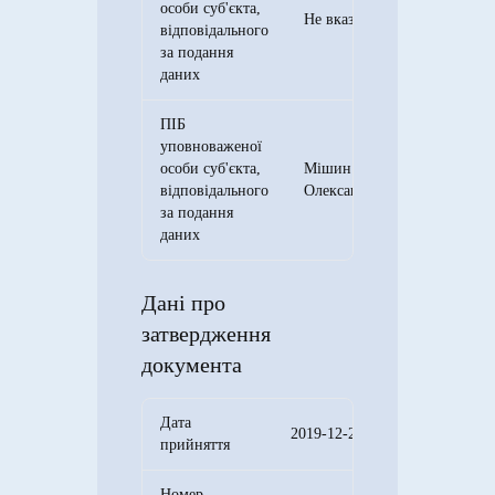
особи суб'єкта,
Не вказано
відповідального
за подання
даних
ПІБ
уповноваженої
особи суб'єкта,
Мішин Артем
відповідального
Олександрович
за подання
даних
Дані про
затвердження
документа
Дата
2019-12-20
прийняття
Номер