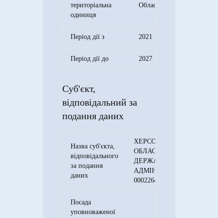
територіальна
Область
одиниця
Період дії з
2021
Період дії до
2027
Суб'єкт,
відповідальний за
подання даних
ХЕРСОНСЬКА
Назва суб'єкта,
ОБЛАСНА
відповідального
ДЕРЖАВНА
за подання
АДМІНІСТРАЦІЯ
даних
00022645
Посада
уповноваженої