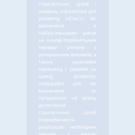
стратегічних цілей і
завдань; стратегічні цілі
розвитку області, які
визначено в
найзагальніших рисах
на основі порівняльних
переваг регіону з
урахуванням викликів, а
також можливих
перешкод і ризиків на
шляху розвитку;
операційні цілі, які
визначено як
пріоритетні на шляху
досягнення
стратегічних цілей
(передбачають
реалізацію необхідних
заходів з метою