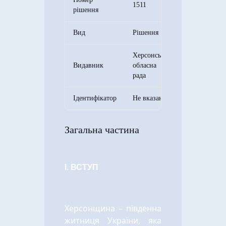
1511
рішення
Вид
Рішення
Херсонська
Видавник
обласна
рада
Ідентифікатор
Не вказано
Загальна частина
І. ВСТУП
Херсонщина – південна
житниця України, яка