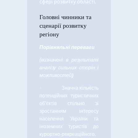
сфері розвитку області.
Головні чинники та
сценарії розвитку
регіону
Порівняльні переваги
(визначені в результаті
аналізу сильних сторін і
можливостей
)
·
Значна кількість
потенційних туристичних
об’єктів спільно зі
зростанням інтересу
населення України та
іноземних туристів до
курортно-рекреаційного,