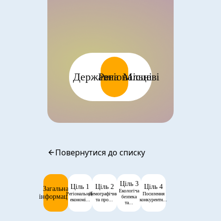
Державна
Регіональні
Місцеві
Повернутися до списку
Ціль 3
Ціль 1
Ціль 2
Ціль 4
Загальна
Екологіча
Регіональний
Демографічний
Посилення
інформація
безпека
економі...
та про...
конкурентн...
та...